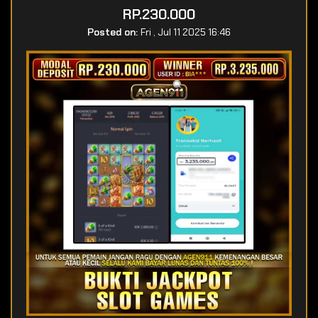
RP.230.000
Posted on:
Fri , Jul 11 2025 16:46