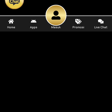
Home
Apps
Masuk
Promosi
Live Chat
AGEN911 | Daftar Slot Di Sini Auto
Langsung Jadi Sultan Dadakan
Ingin merasakan sensasi bermain slot online yang
benar-benar gacor dan mengubah nasib dalam
sekejap?
AGEN911
adalah jawabannya! Di platform
ini, siapa pun bisa menjadi
sultan dadakan
hanya
dengan satu langkah sederhana:
daftar dan
mainkan
. Tidak perlu ribet, proses pendaftaran