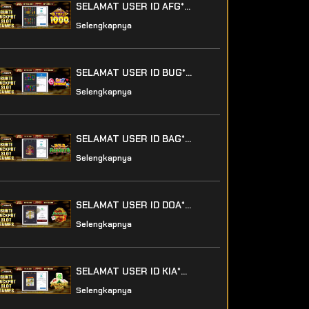
SELAMAT USER ID AFG*...
Selengkapnya
SELAMAT USER ID BUG*...
Selengkapnya
SELAMAT USER ID BAG*...
Selengkapnya
SELAMAT USER ID DOA*...
Selengkapnya
SELAMAT USER ID KIA*...
Selengkapnya