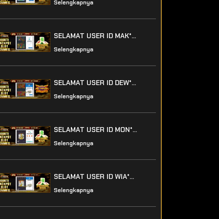
Selengkapnya
SELAMAT USER ID MAK*...
Selengkapnya
SELAMAT USER ID DEW*...
Selengkapnya
SELAMAT USER ID MON*...
Selengkapnya
SELAMAT USER ID WIA*...
Selengkapnya