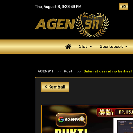
Thu, August 6, 3:23:51 PM
Slot
Sportsbook
AGEN911
Post
Selamat user id rio berhasi
Kembali