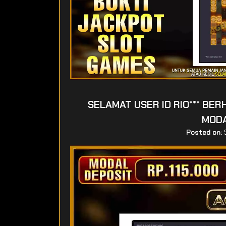
SELAMAT USER ID RIO*** BER
MODA
Posted on: