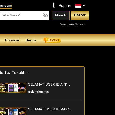
Rupiah
 : https://t.ly/agen911resmi untuk menghindari situs penipu / scam !
Daftar
Masuk
Lupa Kata Sandi ?
Promosi
Berita
Berita Terakhir
SELAMAT USER ID AIN*...
Selengkapnya
SELAMAT USER ID MAY*...