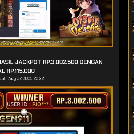
HASIL JACKPOT RP.3.002.500 DENGAN
L RP.115.000
Sat , Aug 02 2025 22:22