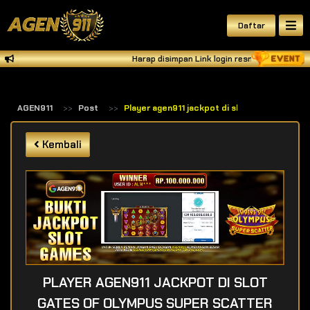
Daftar
Harap disimpan Link login resmi : https://t.l
AGEN911
Post
Player agen911 jackpot di slot gates of oly
Kembali
PLAYER AGEN911 JACKPOT DI SLOT
GATES OF OLYMPUS SUPER SCATTER